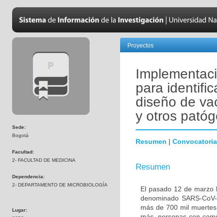
Proyectos
Implementació
para identific
diseño de va
y otros pató
Sede:
Bogotá
Resumen
|
Convocatoria
Facultad:
2- FACULTAD DE MEDICINA
Resumen
Dependencia:
2- DEPARTAMENTO DE MICROBIOLOGÍA
El pasado 12 de marzo l
denominado SARS-CoV-2
más de 700 mil muertes 
Lugar:
más, personas con comor