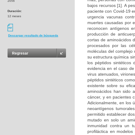
2056
bajos recursos [1]. A p
paciente con Covid-19 en
Duración:
12 meses
urgencia vacunas cont
muertes causadas por es
reconocen antígenos en
producción de anticuer
Descargar resultado de búsqueda
cortas de aminoácidos d
procesados por las cél
moléculas del complejo m
Regresar
su estructura química si
los péptidos sintéticos
evidencia en el caso d
virus atenuados, virion
péptidos sintéticos com
existente sobre su efic
aminoácidos han sido a
cáncer, y en pacientes c
Adicionalmente, en los 
neoantígenos tumorales 
permitido establecer do
mutado en solo un amino
inmunidad contra un t
profiláctica en modelos