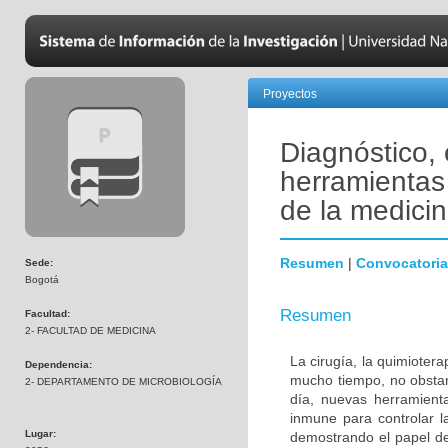
Proyectos
Diagnóstico,
herramientas 
de la medicin
Resumen
|
Convocatoria
Sede:
Bogotá
Resumen
Facultad:
2- FACULTAD DE MEDICINA
La cirugía, la quimiotera
Dependencia:
mucho tiempo, no obstan
2- DEPARTAMENTO DE MICROBIOLOGÍA
día, nuevas herramienta
inmune para controlar l
Lugar:
demostrando el papel de