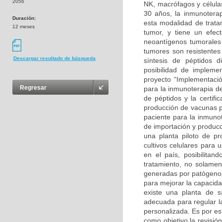
2056
NK, macrófagos y células
30 años, la inmunoterap
Duración:
esta modalidad de trata
12 meses
tumor, y tiene un efec
neoantígenos tumorales
tumores son resistentes
Descargar resultado de búsqueda
síntesis de péptidos d
posibilidad de implem
proyecto “Implementaci
Regresar
para la inmunoterapia d
de péptidos y la certifi
producción de vacunas p
paciente para la inmunot
de importación y producc
una planta piloto de pr
cultivos celulares para 
en el país, posibilita
tratamiento, no solame
generadas por patógeno
para mejorar la capacid
existe una planta de s
adecuada para regular l
personalizada. Es por es
como objetivo la revisión