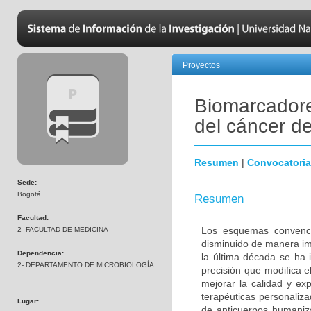
Proyectos
Biomarcadore
del cáncer 
Resumen
|
Convocatoria
Sede:
Bogotá
Resumen
Facultad:
Los esquemas convenci
2- FACULTAD DE MEDICINA
disminuido de manera im
Dependencia:
la última década se ha 
2- DEPARTAMENTO DE MICROBIOLOGÍA
precisión que modifica e
mejorar la calidad y ex
terapéuticas personalizad
Lugar:
de anticuerpos humaniza