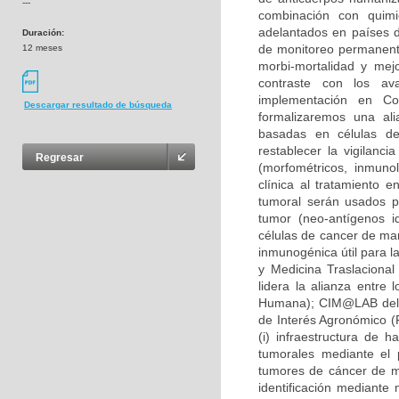
---
combinación con quimio
adelantados en países d
Duración:
de monitoreo permanente
12 meses
morbi-mortalidad y mej
contraste con los av
implementación en Co
Descargar resultado de búsqueda
formalizaremos una ali
basadas en células den
restablecer la vigilanci
Regresar
(morfométricos, inmunol
clínica al tratamiento
tumoral serán usados pa
tumor (neo-antígenos i
células de cancer de mam
inmunogénica útil para l
y Medicina Traslacional
lidera la alianza entre 
Humana); CIM@LAB del i
de Interés Agronómico (F
(i) infraestructura de 
tumorales mediante el 
tumores de cáncer de ma
identificación mediante 