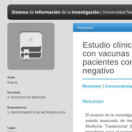
Proyectos
Estudio clíni
con vacunas 
pacientes co
negativo
Sede:
Bogotá
Resumen
|
Convocatoria
Facultad:
2- FACULTAD DE MEDICINA
Resumen
Dependencia:
2- DEPARTAMENTO DE MICROBIOLOGÍA
El avance de la investig
estado avanzado de met
Medicina Traslacional 
Lugar:
beneficios para el pacie