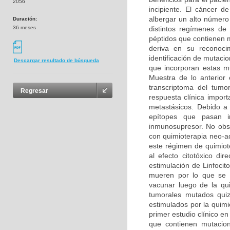
2056
incipiente. El cáncer 
albergar un alto número
Duración:
36 meses
distintos regímenes de
péptidos que contienen 
deriva en su reconoci
identificación de mutaci
Descargar resultado de búsqueda
que incorporan estas mu
Muestra de lo anterior
transcriptoma del tumo
Regresar
respuesta clínica impo
metastásicos. Debido a
epítopes que pasan i
inmunosupresor. No obst
con quimioterapia neo-a
este régimen de quimiote
al efecto citotóxico di
estimulación de Linfoci
mueren por lo que se 
vacunar luego de la qui
tumorales mutados quizá
estimulados por la quimi
primer estudio clínico 
que contienen mutacio