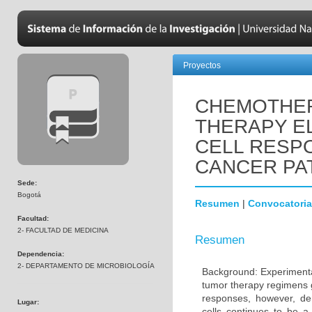
Proyectos
CHEMOTHER
THERAPY EL
CELL RESPO
CANCER PA
Sede:
Bogotá
Resumen
|
Convocatoria
Facultad:
2- FACULTAD DE MEDICINA
Resumen
Dependencia:
2- DEPARTAMENTO DE MICROBIOLOGÍA
Background: Experimental
tumor therapy regimens g
responses, however, de
Lugar:
cells continues to be 