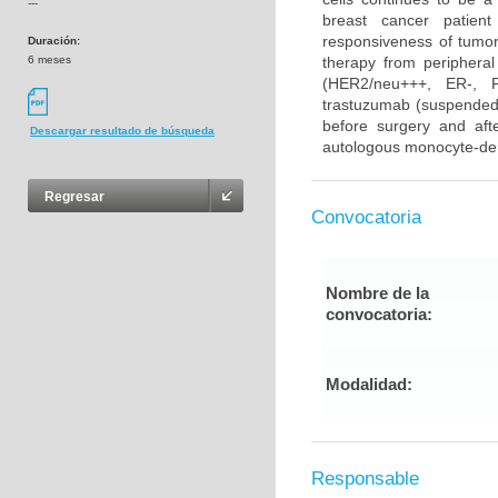
---
breast cancer patient
responsiveness of tumor 
Duración:
6 meses
therapy from periphera
(HER2/neu+++, ER-, PR
trastuzumab (suspended 
before surgery and afte
Descargar resultado de búsqueda
autologous monocyte-deri
Regresar
Convocatoria
Nombre de la
convocatoria:
Modalidad:
Responsable