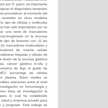
ón por H. pylori, es importante
ejorar el diagnóstico temprano
ores pronósticos al momento del
s recientes en otros modelos
to tipo de células y moléculas
s) han sido importantes por su
icar una serie de marcadores
 carcinogénesis en la mucosa
e tipo de lesiones con: (i) las
; (ii) marcadores moleculares y
dicadores de muerte celular
nalizaran biopsias y células de
de lesión de la mucosa gástrica
asia, cáncer gástrico in-situ y
ometría de flujo el grado de
 MCI, porcentaje de células
 en plasma. Estos niveles se
ibles relaciones entre el nivel
nvestigación en Inmunología y
omo línea de investigación la
 para lo cual ha establecido
e salud y empresa privada para
e y posgrado. Este trabajo se