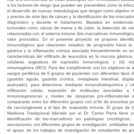
a los factores de riesgo que pueden ser prevenibles como la infecci
el desarrollo de nuevas metodologías que tengan como objetivo m
y preciso de este tipo de cáncer y la identificación de bio-marcad
diagnóstico y durante el tratamiento. Basados en evidencia
tumorales como cáncer de mama y de colon, la detección de cier
relacionadas con el sistema inmune (bio-marcadores inmunológico
valor pronóstico. En el presente proyecto se propone identif
inmunológicos que relacionen estadios de progresión hacia la
gástrica y la inflamación crónica asociada frecuentemente en est
características del infiltrado de leucocitos en la mucosa gástrica
celulares sugestivos de supresión inmunológica; y (iii) in
inmunogénica (MCI). Para dar cumplimiento con los objetivos se a
sangre periférica de 6 grupos de pacientes con diferentes tipos 
(gastritis aguda, gastritis crónica, metaplasia intestinal, displ
avanzado), para determinar mediante inmunohistoquímica y cit
infiltración celular, expresión de moléculas asociadas a
inmunosupresoras y niveles de citoquinas pro-inflamatorias
compararán entre los diferentes grupos con el fin de encontrar pos
de carcinogénesis y el tipo de respuesta inmune. El grupo de I
Medicina Traslacional liderado por el Dr. Carlos Parra tiene c
identificación de bio-marcadores en patologías oncológicas,
asociaciones con diferentes grupos de investigación, entidades d
el apoyo de los trabajos de investigación de estudiantes de pr