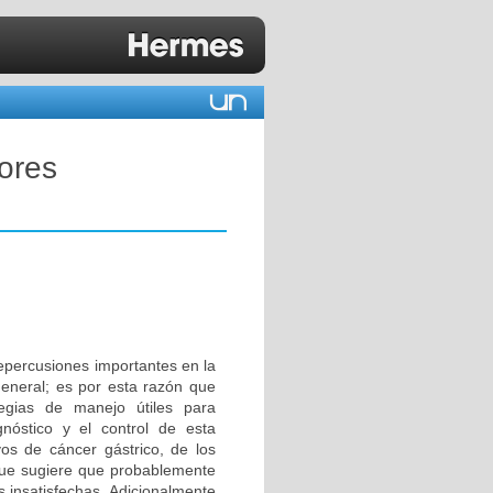
ores
repercusiones importantes en la
general; es por esta razón que
egias de manejo útiles para
nóstico y el control de esta
s de cáncer gástrico, de los
 que sugiere que probablemente
 insatisfechas. Adicionalmente