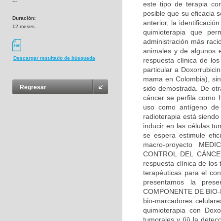
---
este tipo de terapia co
posible que su eficacia s
Duración:
anterior, la identificac
12 meses
quimioterapia que per
administración más racio
animales y de algunos e
Descargar resultado de búsqueda
respuesta clínica de los
particular a Doxorrubici
mama en Colombia), sin
Regresar
sido demostrada. De otra
cáncer se perfila como 
uso como antígeno de c
radioterapia está siend
inducir en las células 
se espera estimule efi
macro-proyecto ME
CONTROL DEL CÁNCER E
respuesta clínica de los
terapéuticas para el co
presentamos la prese
COMPONENTE DE BIO-MAR
bio-marcadores celular
quimioterapia con Doxor
tumorales y (ii) la detec