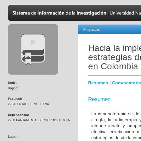
Proyectos
Hacia la impl
estrategias 
en Colombia
Resumen
|
Convocatoria
Sede:
Bogotá
Resumen
Facultad:
2- FACULTAD DE MEDICINA
La inmunoterapia se defi
Dependencia:
cirugía, la radioterapia
2- DEPARTAMENTO DE MICROBIOLOGÍA
inmune innato y adapta
efectiva erradicación d
Lugar:
estrategias desde la inmu