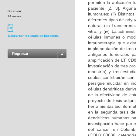
---
permiten la aplicación t
paciente [2, 3]. Algun
Duración:
itumorales; (ii) Distin
14 meses
diferentes tipos de adyu
natural; (iii) Transfere
vitro; y (iv) La admini
Descargar resultado de búsqueda
células inmunes o modul
inmunoterapia que exist
implementación de tres d
Regresar
antígenos tumorales pa
amplificación de LT CD8
investigación de tres p
maestría) y tres estudi
cuales contribuirán con
persigue elucidar en i
células dendríticas deri
de la efectividad de es
proyecto de tesis adjun
herramientas bioinformát
en la segunda tesis de
dendríticas humanas pa
investigación hace part
del cáncer en Colombi
(COL0100636, categoría