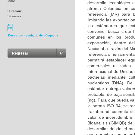
2050
desarrollo tecnológico 
afronta Colombia en cu
Duración:
referencia (MR) para bi
36 meses
limitando las exportaci
los estándares que ex
convenio, busca crear 
Descargar resultado de búsqueda
comunes en los produc
exportación, dentro d
Nacional a través del Mi
Regresar
referencia o herramienta
permitirá establecer equ
comerciales utilizadas
Internacional de Unidade
bacterias mediante cul
nucleótidos (DNA). De t
estándar entrega valor
probable, de baja sensib
(ng). Para que pueda val
la norma ISO 34, se re
trazabilidad, conmutabil
valor de incertidumbre
Bioanalisis (GIMQB) del
desarrollar desde el mo
que permitan aumentar l