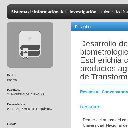
Proyectos
Desarrollo de
biometrológic
Escherichia c
productos ag
de Transform
Sede:
Bogotá
Facultad:
Resumen
|
Convocatoria
2- FACULTAD DE CIENCIAS
Dependencia:
Resumen
2- DEPARTAMENTO DE QUÍMICA
Dentro del marco del con
Lugar:
Universidad Nacional de