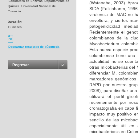
-Laboratorio de Enzimas -Departamento de
(Watanabe, 2003). Apro
Química, Universidad Nacional de
SIDA (Falkinhanm, 1996
Colombia
virulencia de MAC no ha
envoltura, y ciertos mar
Duración:
patogenidicidad medi
12 meses
Recientemente el genot
colombianos de la ciud
Mycobacterium colombie
Descargar resultado de búsqueda
Esta nueva especie pro
colombiense tiene una 
actualidad no se cuent
Regresar
otras micobacterias del
diferenciar M. colombie
marcadores genómicos d
RAPD por nuestro grupo
2008), para diseñar una
utilizará el perfil gli
recientemente por noso
cromatografía en capa fi
impacto muy positivo en 
sencillo de las micobac
especialmente útil en
micobacteriosis en Colo