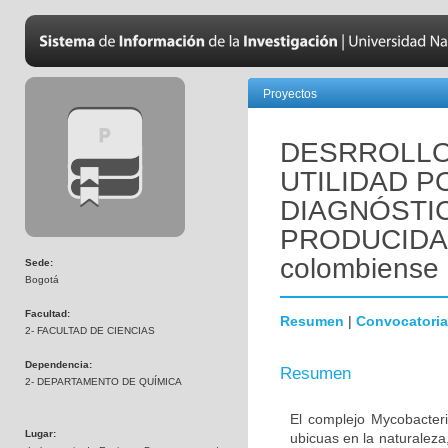
Proyectos
DESRROLLO
UTILIDAD P
DIAGNÓSTI
PRODUCIDA 
colombiense
Sede:
Bogotá
Facultad:
Resumen
|
Convocatoria
2- FACULTAD DE CIENCIAS
Dependencia:
Resumen
2- DEPARTAMENTO DE QUÍMICA
El complejo Mycobacter
Lugar:
ubicuas en la naturalez