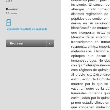
2056
incipiente. El cáncer 
albergar un alto número
Duración:
36 meses
distintos regímenes de
péptidos que contienen 
deriva en su reconoci
identificación de mutaci
Descargar resultado de búsqueda
que incorporan estas mu
Muestra de lo anterior
transcriptoma del tumo
Regresar
respuesta clínica impo
metastásicos. Debido a
epítopes que pasan i
inmunosupresor. No obst
con quimioterapia neo-a
este régimen de quimiote
al efecto citotóxico di
estimulación de Linfoci
mueren por lo que se 
vacunar luego de la qui
tumorales mutados quizá
estimulados por la quimi
primer estudio clínico 
que contienen mutacio