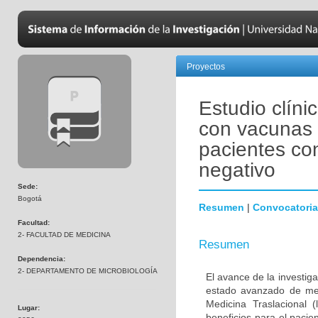
Proyectos
Estudio clíni
con vacunas 
pacientes co
negativo
Sede:
Bogotá
Resumen
|
Convocatoria
Facultad:
2- FACULTAD DE MEDICINA
Resumen
Dependencia:
2- DEPARTAMENTO DE MICROBIOLOGÍA
El avance de la investig
estado avanzado de met
Medicina Traslacional 
Lugar:
beneficios para el pacie