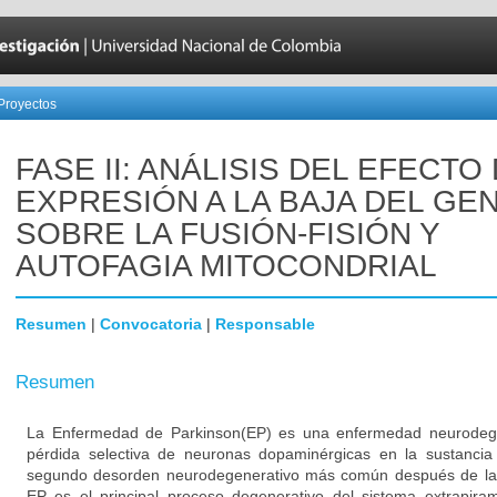
Proyectos
FASE II: ANÁLISIS DEL EFECTO
EXPRESIÓN A LA BAJA DEL GEN
SOBRE LA FUSIÓN-FISIÓN Y
AUTOFAGIA MITOCONDRIAL
Resumen
|
Convocatoria
|
Responsable
Resumen
La Enfermedad de Parkinson(EP) es una enfermedad neurodegen
pérdida selectiva de neuronas dopaminérgicas en la sustancia
segundo desorden neurodegenerativo más común después de la
EP es el principal proceso degenerativo del sistema extrapiram