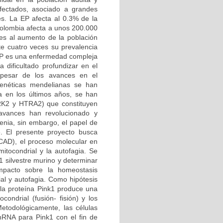
afectados, asociado a grandes
es. La EP afecta al 0.3% de la
Colombia afecta a unos 200.000
es al aumento de la población
e cuatro veces su prevalencia
 EP es una enfermedad compleja
 dificultado profundizar en el
 pesar de los avances en el
genéticas mendelianas se han
a en los últimos años, se han
RRK2 y HTRA2) que constituyen
 avances han revolucionado y
enia, sin embargo, el papel de
e. El presente proyecto busca
CAD), el proceso molecular en
mitocondrial y la autofagia. Se
1 silvestre murino y determinar
mpacto sobre la homeostasis
ial y autofagia. Como hipótesis
 la proteína Pink1 produce una
condrial (fusión- fisión) y los
etodológicamente, las células
shRNA para Pink1 con el fin de