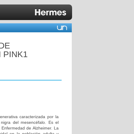
 DE
 PINK1
erativa caracterizada por la
 nigra del mesencéfalo. Es el
 Enfermedad de Alzheimer. La
idal en la población adulta y