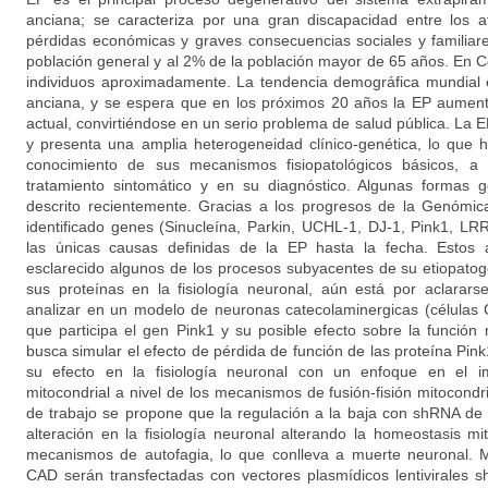
anciana; se caracteriza por una gran discapacidad entre los 
pérdidas económicas y graves consecuencias sociales y familiar
población general y al 2% de la población mayor de 65 años. En 
individuos aproximadamente. La tendencia demográfica mundial 
anciana, y se espera que en los próximos 20 años la EP aument
actual, convirtiéndose en un serio problema de salud pública. La
y presenta una amplia heterogeneidad clínico-genética, lo que ha
conocimiento de sus mecanismos fisiopatológicos básicos, a
tratamiento sintomático y en su diagnóstico. Algunas formas 
descrito recientemente. Gracias a los progresos de la Genómic
identificado genes (Sinucleína, Parkin, UCHL-1, DJ-1, Pink1, L
las únicas causas definidas de la EP hasta la fecha. Estos
esclarecido algunos de los procesos subyacentes de su etiopatog
sus proteínas en la fisiología neuronal, aún está por aclarars
analizar en un modelo de neuronas catecolaminergicas (células 
que participa el gen Pink1 y su posible efecto sobre la función 
busca simular el efecto de pérdida de función de las proteína Pink
su efecto en la fisiología neuronal con un enfoque en el i
mitocondrial a nivel de los mecanismos de fusión-fisión mitocondr
de trabajo se propone que la regulación a la baja con shRNA de
alteración en la fisiología neuronal alterando la homeostasis mito
mecanismos de autofagia, lo que conlleva a muerte neuronal. M
CAD serán transfectadas con vectores plasmídicos lentivirales 