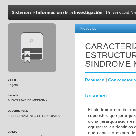
Proyectos
CARACTERI
ESTRUCTUR
SÍNDROME 
Resumen
|
Convocatoria
Sede:
Bogotá
Resumen
Facultad:
2- FACULTAD DE MEDICINA
El síndrome maníaco es
Dependencia:
supuestos que jerarquiz
2- DEPARTAMENTO DE PSIQUIATRÍA
dicha jerarquización e
agruparse en dominios q
Lugar:
que como un estado de a