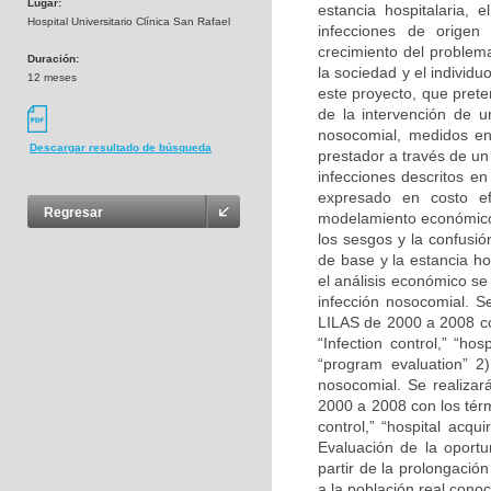
Lugar:
estancia hospitalaria, 
Hospital Universitario Clínica San Rafael
infecciones de origen 
crecimiento del problem
Duración:
la sociedad y el individu
12 meses
este proyecto, que prete
de la intervención de u
nosocomial, medidos en 
Descargar resultado de búsqueda
prestador a través de u
infecciones descritos en
expresado en costo efe
Regresar
modelamiento económico 
los sesgos y la confusi
de base y la estancia ho
el análisis económico se
infección nosocomial. S
LILAS de 2000 a 2008 co
“Infection control,” “hos
“program evaluation” 2)
nosocomial. Se realiza
2000 a 2008 con los tér
control,” “hospital acqui
Evaluación de la oport
partir de la prolongació
a la población real conoc