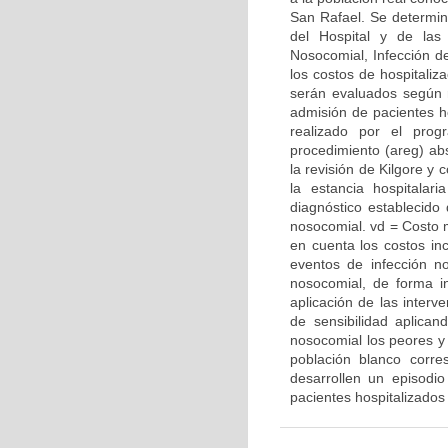
San Rafael. Se determin
del Hospital y de las
Nosocomial, Infección de
los costos de hospitaliz
serán evaluados según r
admisión de pacientes hos
realizado por el prog
procedimiento (areg) abs
la revisión de Kilgore y
la estancia hospitala
diagnóstico establecido
nosocomial. vd = Costo 
en cuenta los costos in
eventos de infección no
nosocomial, de forma i
aplicación de las interv
de sensibilidad aplica
nosocomial los peores y
población blanco corre
desarrollen un episodi
pacientes hospitalizados 