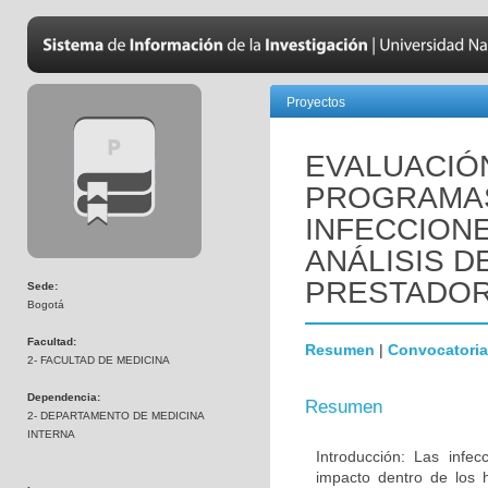
Proyectos
EVALUACIÓ
PROGRAMAS
INFECCION
ANÁLISIS D
PRESTADO
Sede:
Bogotá
Facultad:
Resumen
|
Convocatoria
2- FACULTAD DE MEDICINA
Dependencia:
Resumen
2- DEPARTAMENTO DE MEDICINA
INTERNA
Introducción: Las infe
impacto dentro de los h