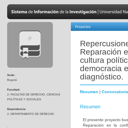
Proyectos
Repercusiones
Reparación en
cultura políti
democracia e
diagnóstico.
Sede:
Bogotá
Facultad:
Resumen
|
Convocatoria
2- FACULTAD DE DERECHO, CIENCIAS
POLÍTICAS Y SOCIALES
Resumen
Dependencia:
2- DEPARTAMENTO DE DERECHO
El presente proyecto busc
Reparación en la confi