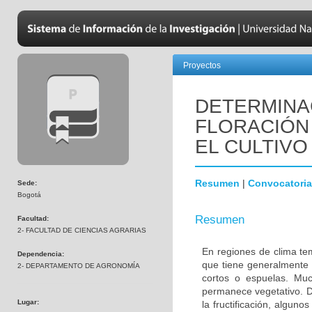
Proyectos
DETERMINAC
FLORACIÓN 
EL CULTIV
Resumen
|
Convocatoria
Sede:
Bogotá
Resumen
Facultad:
2- FACULTAD DE CIENCIAS AGRARIAS
En regiones de clima tem
Dependencia:
que tiene generalmente 
2- DEPARTAMENTO DE AGRONOMÍA
cortos o espuelas. Muc
permanece vegetativo. De
Lugar:
la fructificación, algun