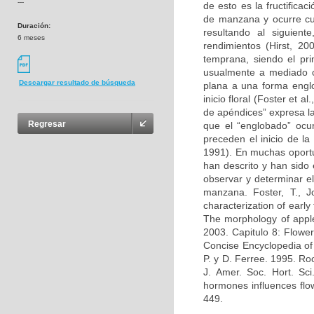
---
de esto es la fructific
de manzana y ocurre cu
Duración:
resultando al siguient
6 meses
rendimientos (Hirst, 20
temprana, siendo el pri
usualmente a mediado o
Descargar resultado de búsqueda
plana a una forma engl
inicio floral (Foster et
de apéndices” expresa l
Regresar
que el “englobado” ocu
preceden el inicio de la
1991). En muchas oportu
han descrito y han sido 
observar y determinar el 
manzana. Foster, T., J
characterization of earl
The morphology of apple
2003. Capitulo 8: Flower 
Concise Encyclopedia of
P. y D. Ferree. 1995. Ro
J. Amer. Soc. Hort. Sc
hormones influences flowe
449.