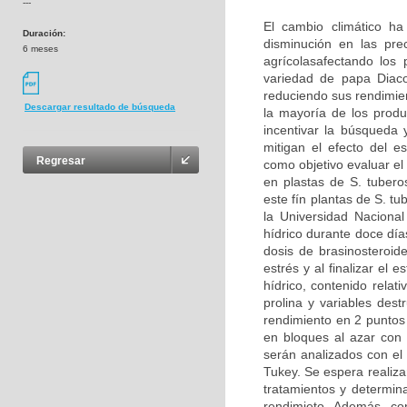
---
El cambio climático h
Duración:
disminución en las pre
6 meses
agrícolasafectando los 
variedad de papa Diaco
reduciendo sus rendimien
Descargar resultado de búsqueda
la mayoría de los produ
incentivar la búsqueda
mitigan el efecto del e
Regresar
como objetivo evaluar el
en plastas de S. tubero
este fín plantas de S. t
la Universidad Naciona
hídrico durante doce día
dosis de brasinosteroid
estrés y al finalizar el 
hídrico, contenido relati
prolina y variables des
rendimiento en 2 puntos
en bloques al azar con
serán analizados con el 
Tukey. Se espera realizar
tratamientos y determin
rendimieto. Además, con