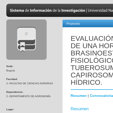
Proyectos
EVALUACIÓ
DE UNA HO
BRASINOES
FISIOLÓGIC
TUBEROSUM
Sede:
Bogotá
CAPIROSOME
Facultad:
HÍDRICO.
2- FACULTAD DE CIENCIAS AGRARIAS
Dependencia:
Resumen
|
Convocatoria
2- DEPARTAMENTO DE AGRONOMÍA
Resumen
Lugar: