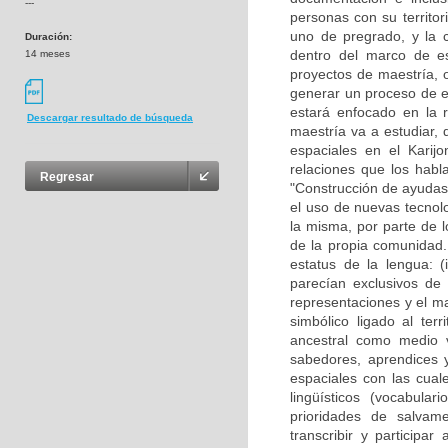
---
personas con su territor
uno de pregrado, y la c
Duración:
dentro del marco de es
14 meses
proyectos de maestría, o
generar un proceso de e
estará enfocado en la r
Descargar resultado de búsqueda
maestría va a estudiar, 
espaciales en el Karijo
relaciones que los habla
Regresar
"Construcción de ayudas 
el uso de nuevas tecnol
la misma, por parte de l
de la propia comunidad. 
estatus de la lengua: (
parecían exclusivos de l
representaciones y el ma
simbólico ligado al ter
ancestral como medio v
sabedores, aprendices y
espaciales con las cuale
lingüísticos (vocabula
prioridades de salvam
transcribir y participa