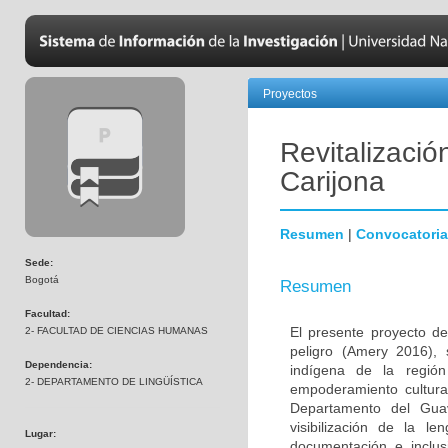
Proyectos
Revitalizació
Carijona
Resumen
|
Convocatoria
Sede:
Bogotá
Resumen
Facultad:
El presente proyecto de
2- FACULTAD DE CIENCIAS HUMANAS
peligro (Amery 2016), 
Dependencia:
indígena de la regió
2- DEPARTAMENTO DE LINGÜÍSTICA
empoderamiento cultura
Departamento del Guav
visibilización de la le
Lugar:
documentación e inclus