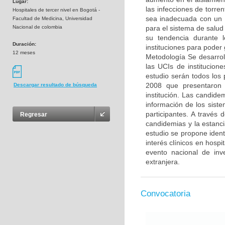
Lugar:
las infecciones de torren
Hospitales de tercer nivel en Bogotá -
sea inadecuada con un i
Facultad de Medicina, Universidad
Nacional de colombia
para el sistema de salud
su tendencia durante 
Duración:
instituciones para poder 
12 meses
Metodología Se desarrol
las UCIs de institucion
estudio serán todos los 
2008 que presentaron c
Descargar resultado de búsqueda
institución. Las candide
información de los siste
participantes. A través
Regresar
candidemias y la estanc
estudio se propone ident
interés clínicos en hosp
evento nacional de inve
extranjera.
Convocatoria