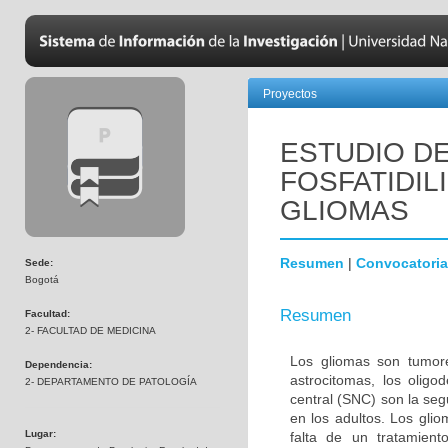
Proyectos
ESTUDIO DE
FOSFATIDIL
GLIOMAS
Resumen
|
Convocatoria
Sede:
Bogotá
Resumen
Facultad:
2- FACULTAD DE MEDICINA
Los gliomas son tumore
Dependencia:
astrocitomas, los olig
2- DEPARTAMENTO DE PATOLOGÍA
central (SNC) son la s
en los adultos. Los gli
Lugar:
falta de un tratamien