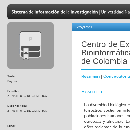
Proyectos
Centro de Ex
Bioinformátic
de Colombia
Resumen
|
Convocatoria
Sede:
Bogotá
Resumen
Facultad:
2- INSTITUTO DE GENÉTICA
La diversidad biológica 
Dependencia:
terrestres sostienen mi
2- INSTITUTO DE GENÉTICA
poblaciones humanas, ori
europeas y africanas. La
Lugar:
años recientes de la em