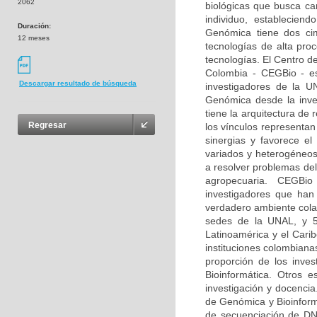
2062
biológicas que busca car
individuo, estableciend
Duración:
Genómica tiene dos ci
12 meses
tecnologías de alta pro
tecnologías. El Centro d
Colombia - CEGBio - es 
Descargar resultado de búsqueda
investigadores de la U
Genómica desde la inves
tiene la arquitectura de
Regresar
los vínculos representan
sinergias y favorece e
variados y heterogéneos
a resolver problemas del
agropecuaria. CEGBio 
investigadores que ha
verdadero ambiente cola
sedes de la UNAL, y 53
Latinoamérica y el Cari
instituciones colombiana
proporción de los inve
Bioinformática. Otros 
investigación y docencia
de Genómica y Bioinform
de secuenciación de DNA