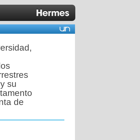
versidad,
los
restres
y su
rtamento
nta de