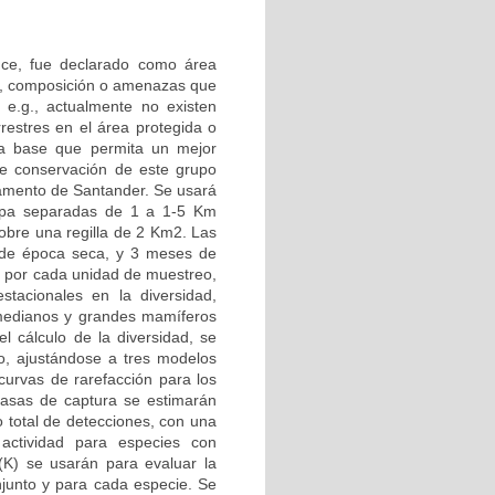
ce, fue declarado como área
ra, composición o amenazas que
 e.g., actualmente no existen
restres en el área protegida o
nea base que permita un mejor
de conservación de este grupo
tamento de Santander. Se usará
ampa separadas de 1 a 1-5 Km
obre una regilla de 2 Km2. Las
 de época seca, y 3 meses de
m por cada unidad de muestreo,
stacionales en la diversidad,
s medianos y grandes mamíferos
l cálculo de la diversidad, se
o, ajustándose a tres modelos
 curvas de rarefacción para los
tasas de captura se estimarán
 total de detecciones, con una
actividad para especies con
(K) se usarán para evaluar la
junto y para cada especie. Se