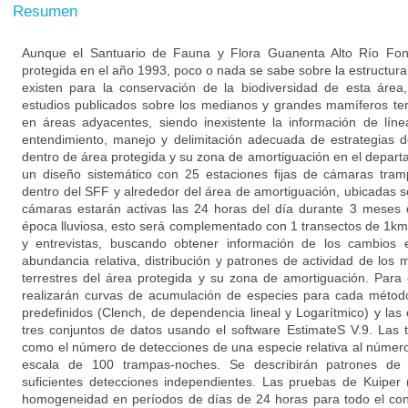
Resumen
Aunque el Santuario de Fauna y Flora Guanenta Alto Río Fon
protegida en el año 1993, poco o nada se sabe sobre la estructu
existen para la conservación de la biodiversidad de esta área,
estudios publicados sobre los medianos y grandes mamíferos ter
en áreas adyacentes, siendo inexistente la información de lí
entendimiento, manejo y delimitación adecuada de estrategias 
dentro de área protegida y su zona de amortiguación en el depar
un diseño sistemático con 25 estaciones fijas de cámaras tr
dentro del SFF y alrededor del área de amortiguación, ubicadas s
cámaras estarán activas las 24 horas del día durante 3 meses
época lluviosa, esto será complementado con 1 transectos de 1k
y entrevistas, buscando obtener información de los cambios e
abundancia relativa, distribución y patrones de actividad de lo
terrestres del área protegida y su zona de amortiguación. Para e
realizarán curvas de acumulación de especies para cada métod
predefinidos (Clench, de dependencia lineal y Logarítmico) y las
tres conjuntos de datos usando el software EstimateS V.9. Las 
como el número de detecciones de una especie relativa al número
escala de 100 trampas-noches. Se describirán patrones de 
suficientes detecciones independientes. Las pruebas de Kuiper 
homogeneidad en períodos de días de 24 horas para todo el con