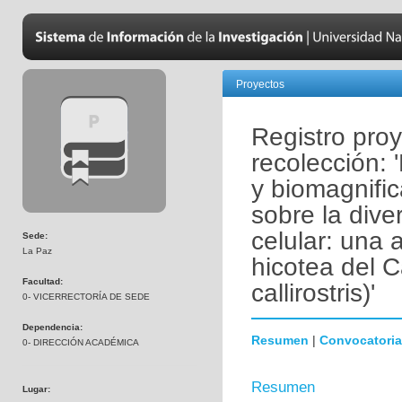
Proyectos
Registro pro
recolección: 
y biomagnifi
sobre la dive
celular: una 
Sede:
La Paz
hicotea del C
Facultad:
callirostris)'
0- VICERRECTORÍA DE SEDE
Dependencia:
Resumen
|
Convocatoria
0- DIRECCIÓN ACADÉMICA
Resumen
Lugar: