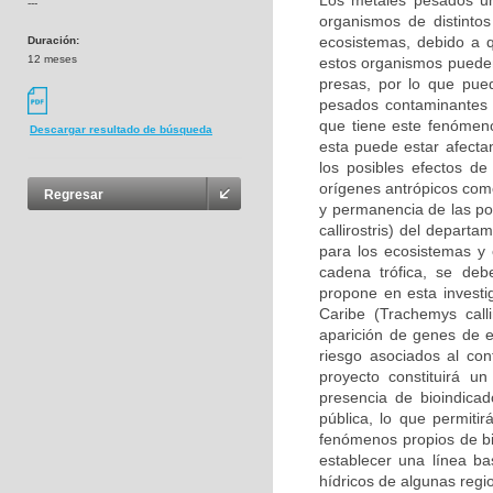
Los metales pesados una
---
organismos de distintos
ecosistemas, debido a q
Duración:
12 meses
estos organismos pueden
presas, por lo que pue
pesados contaminantes e
que tiene este fenómeno
Descargar resultado de búsqueda
esta puede estar afectan
los posibles efectos de
orígenes antrópicos como
Regresar
y permanencia de las pob
callirostris) del depart
para los ecosistemas y 
cadena trófica, se deb
propone en esta investig
Caribe (Trachemys calli
aparición de genes de e
riesgo asociados al co
proyecto constituirá u
presencia de bioindicad
pública, lo que permitir
fenómenos propios de bi
establecer una línea ba
hídricos de algunas reg