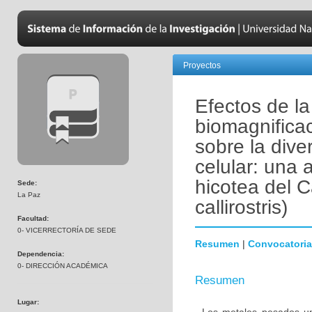
Proyectos
Efectos de l
biomagnifica
sobre la dive
celular: una 
hicotea del C
Sede:
La Paz
callirostris)
Facultad:
0- VICERRECTORÍA DE SEDE
Resumen
|
Convocatoria
Dependencia:
0- DIRECCIÓN ACADÉMICA
Resumen
Lugar: