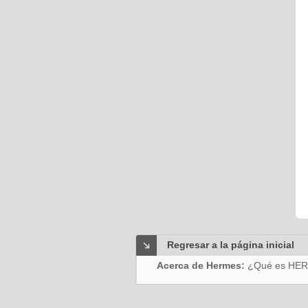
Regresar a la página inicial
Acerca de Hermes:
¿Qué es HE