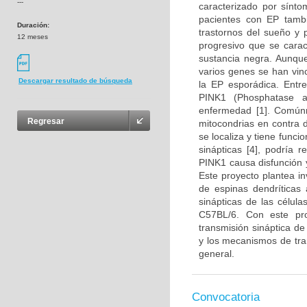
---
caracterizado por sínto
pacientes con EP tambi
Duración:
trastornos del sueño y 
12 meses
progresivo que se carac
sustancia negra. Aunqu
varios genes se han vin
Descargar resultado de búsqueda
la EP esporádica. Entr
PINK1 (Phosphatase a
enfermedad [1]. Comúnm
Regresar
mitocondrias en contra 
se localiza y tiene funci
sinápticas [4], podría r
PINK1 causa disfunción 
Este proyecto plantea in
de espinas dendríticas 
sinápticas de las célul
C57BL/6. Con este pr
transmisión sináptica d
y los mecanismos de tra
general.
Convocatoria