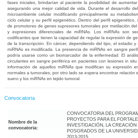
fases iniciales, brindarían al paciente la posibilidad de aumentar 
asegurando una mejor calidad de vida. Durante el desarrollo del 
microambiente celular modificando principalmente su metabolism
ciclo celular y su perfil epigenético. Dentro del perfil epigenético
de promotores de genes supresores tumorales por metilación del
y expresiones diferenciales de miRNAs. Los miRNAs son se
codificantes que tienen la capacidad de regular la expresión de ge
de la transcripción. En cáncer, dependiendo del tipo, el estadio y 
miRNAs es modificada. La presencia de miRNAs en sangre perif
podría usarse como un biomarcador de la enfermedad. El análi
circulantes en sangre periférica en pacientes con lesiones in sit
información de aquellos miRNAs que modifican su expresión en
normales a tumorales; por otro lado se espera encontrar relación 
suero y los miRNAs en tejido tumoral.
Convocatoria
CONVOCATORIA DEL PROGRAM
PROYECTOS PARA EL FORTALE
Nombre de la
INVESTIGACIÓN, LA CREACIÓN
convocatoria:
POSGRADOS DE LA UNIVERSID
2013-2015