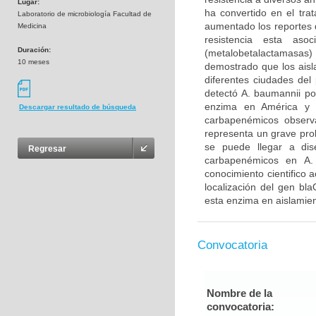
Lugar:
ha convertido en el tra
Laboratorio de microbiología Facultad de
aumentado los reportes 
Medicina
resistencia esta as
Duración:
(metalobetalactamasas
10 meses
demostrado que los aisl
diferentes ciudades de
detectó A. baumannii po
enzima en América y e
Descargar resultado de búsqueda
carbapenémicos observ
representa un grave pr
se puede llegar a dis
Regresar
carbapenémicos en A.
conocimiento cientifico
localización del gen bl
esta enzima en aislamient
Convocatoria
Nombre de la
convocatoria: