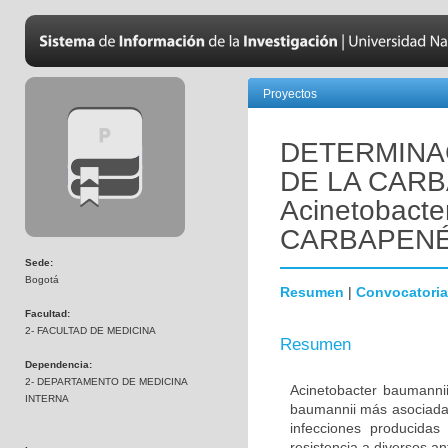
Proyectos
DETERMINA
DE LA CAR
Acinetobact
CARBAPEN
Sede:
Bogotá
Resumen
|
Convocatoria
Facultad:
2- FACULTAD DE MEDICINA
Resumen
Dependencia:
2- DEPARTAMENTO DE MEDICINA
Acinetobacter baumannii
INTERNA
baumannii más asociada 
infecciones producidas
resistencia a diversos a