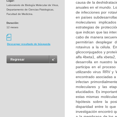
Lugar:
causa de la deshidrataci
Laboratorio de Biología Molecular de Virus,
anuales en el mundo. Lo
Departamento de Ciencias Fisiologicas,
de infecciones por rotav
Facultad de Medicina.
en países subdesarrolla
moleculares implicados
Duración:
estrategias de protecció
12 meses
que indican que las inter
cabo de manera secuenci
permitirían desplegar 
Descargar resultado de búsqueda
rotavirus a la célula. E
glicoconjugados y proteí
alfa 4beta1, alfa xbeta2
Regresar
desarrolla en nuestro l
participa en el proceso
utilizando virus RRV y 
encontrado asociadas a l
infectan primordialment
moleculares y las etap
elucidados. Es importante
estas mismas moléculas 
hipótesis sobre la po
disparidad entre lo que
investigación encontró q
a la membrana de los en