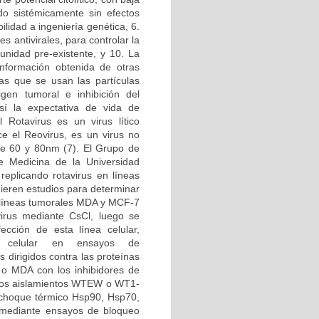
ado sistémicamente sin efectos
ilidad a ingeniería genética, 6.
es antivirales, para controlar la
unidad pre-existente, y 10. La
información obtenida de otras
las que se usan las partículas
igen tumoral e inhibición del
sí la expectativa de vida de
 Rotavirus es un virus lítico
ce el Reovirus, es un virus no
re 60 y 80nm (7). El Grupo de
de Medicina de la Universidad
replicando rotavirus en líneas
ieren estudios para determinar
as líneas tumorales MDA y MCF-7
virus mediante CsCl, luego se
ección de esta línea celular,
ón celular en ensayos de
 dirigidos contra las proteínas
7 o MDA con los inhibidores de
e los aislamientos WTEW o WT1-
e choque térmico Hsp90, Hsp70,
 mediante ensayos de bloqueo