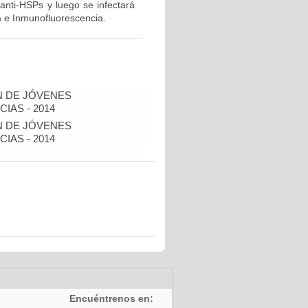
anti-HSPs y luego se infectará
a e Inmunofluorescencia.
N DE JÓVENES
IAS - 2014
N DE JÓVENES
IAS - 2014
Encuéntrenos en: