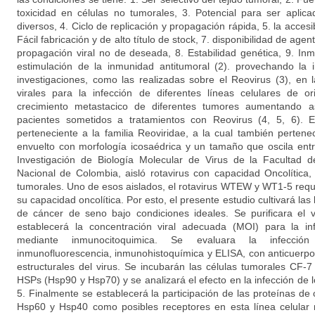
toxicidad en células no tumorales, 3. Potencial para ser aplic
diversos, 4. Ciclo de replicación y propagación rápida, 5. la accesib
Fácil fabricación y de alto título de stock, 7. disponibilidad de agent
propagación viral no de deseada, 8. Estabilidad genética, 9. Inm
estimulación de la inmunidad antitumoral (2). provechando la 
investigaciones, como las realizadas sobre el Reovirus (3), en 
virales para la infección de diferentes líneas celulares de or
crecimiento metastacico de diferentes tumores aumentando a
pacientes sometidos a tratamientos con Reovirus (4, 5, 6). El
perteneciente a la familia Reoviridae, a la cual también pertene
envuelto con morfología icosaédrica y un tamaño que oscila ent
Investigación de Biología Molecular de Virus de la Facultad 
Nacional de Colombia, aisló rotavirus con capacidad Oncolítica, 
tumorales. Uno de esos aislados, el rotavirus WTEW y WT1-5 requ
su capacidad oncolítica. Por esto, el presente estudio cultivará l
de cáncer de seno bajo condiciones ideales. Se purificara el 
establecerá la concentración viral adecuada (MOI) para la inf
mediante inmunocitoquimica. Se evaluara la infecci
inmunofluorescencia, inmunohistoquímica y ELISA, con anticuerpos
estructurales del virus. Se incubarán las células tumorales CF-
HSPs (Hsp90 y Hsp70) y se analizará el efecto en la infección d
5. Finalmente se establecerá la participación de las proteínas d
Hsp60 y Hsp40 como posibles receptores en esta línea celular