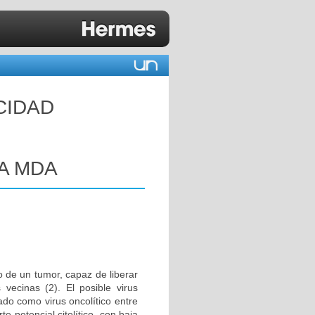
CIDAD
A MDA
ivo de un tumor, capaz de liberar
 vecinas (2). El posible virus
ado como virus oncolítico entre
te potencial citolítico, con baja