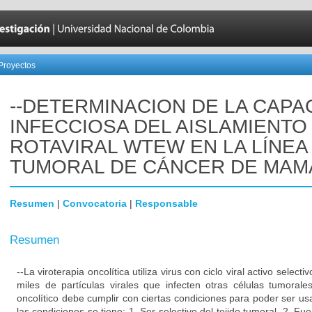
Proyectos
--DETERMINACION DE LA CAPA
INFECCIOSA DEL AISLAMIENTO
ROTAVIRAL WTEW EN LA LÍNEA
TUMORAL DE CÁNCER DE MAM
Resumen
|
Convocatoria
|
Responsable
Resumen
--La viroterapia oncolítica utiliza virus con ciclo viral activo select
miles de partículas virales que infecten otras células tumorales
oncolítico debe cumplir con ciertas condiciones para poder ser us
las condiciones se tiene: 1. Ser selectivo del tejido tumoral, 2. Fuer