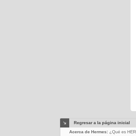
Regresar a la página inicial
Acerca de Hermes:
¿Qué es HE