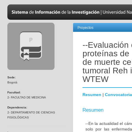
Proyectos
--Evaluación 
proteínas de
de muerte cel
tumoral Reh i
WTEW
Sede:
Bogotá
Facultad:
Resumen
|
Convocatoria
2- FACULTAD DE MEDICINA
Dependencia:
Resumen
2- DEPARTAMENTO DE CIENCIAS
FISIOLÓGICAS
--En la actualidad el cá
solo por las enfermeda