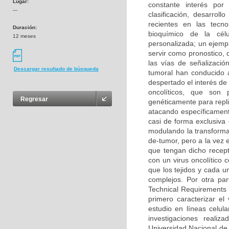
Lugar:
constante interés por
---
clasificación, desarrol
recientes en las tecn
Duración:
bioquímico de la cél
12 meses
personalizada; un ejemp
servir como pronostico, 
las vías de señalizaci
Descargar resultado de búsqueda
tumoral han conducido a
despertado el interés de 
oncolíticos, que son 
Regresar
genéticamente para repli
atacando específicament
casi de forma exclusiva 
modulando la transforma
de-tumor, pero a la vez 
que tengan dicho recept
con un virus oncolítico
que los tejidos y cada u
complejos. Por otra pa
Technical Requirements 
primero caracterizar el 
estudio en líneas celul
investigaciones reali
Universidad Nacional de 