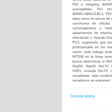
PDI e integrina &#945
susceptibles. Por ot
&#945;V&#61538;3, PDI 
tales como el cáncer de 
carcinoma de células
carcinogénesis y metá
aislamientos de rotavir
infectando y lisando lí
PC3, sugiriendo que las
profundizado en los me
razón, este trabajo pre
WTEW en la línea tumo
busca determinar si Re
Hsp60, Hsp40, Hsc70, P
HSPs, incluida Hsc70, 
neoplasias, esta condici
receptores se expresen.
Convocatoria