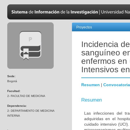
Proyectos
Incidencia de
sanguíneo en
enfermos en 
Intensivos e
Sede:
Bogotá
Resumen
|
Convocatoria
Facultad:
2- FACULTAD DE MEDICINA
Resumen
Dependencia:
2- DEPARTAMENTO DE MEDICINA
Las infecciones del tr
INTERNA
adquiridas en el hospi
cuidado intensivo (UCI)
microorganismos multirr