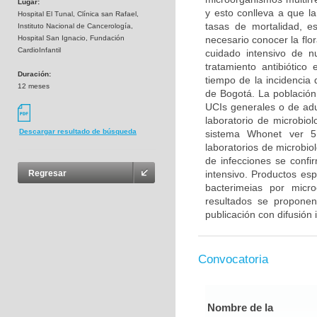
Lugar:
y esto conlleva a que la
Hospital El Tunal, Clínica san Rafael,
tasas de mortalidad, es
Instituto Nacional de Cancerología,
Hospital San Ignacio, Fundación
necesario conocer la flo
CardioInfantil
cuidado intensivo de n
tratamiento antibiótico
Duración:
tiempo de la incidencia 
12 meses
de Bogotá. La población 
UCIs generales o de adu
laboratorio de microbiol
Descargar resultado de búsqueda
sistema Whonet ver 5
laboratorios de microbiol
de infecciones se confi
intensivo. Productos esp
Regresar
bacterimeias por micr
resultados se propone
publicación con difusión 
Convocatoria
Nombre de la