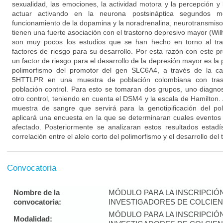
sexualidad, las emociones, la actividad motora y la percepción y
actuar activando en la neurona postsináptica segundos me
funcionamiento de la dopamina y la noradrenalina, neurotransmiso
tienen una fuerte asociación con el trastorno depresivo mayor (Wil
son muy pocos los estudios que se han hecho en torno al tra
factores de riesgo para su desarrollo. Por esta razón con este p
un factor de riesgo para el desarrollo de la depresión mayor es la p
polimorfismo del promotor del gen SLC6A4, a través de la car
5HTTLPR en una muestra de población colombiana con tras
población control. Para esto se tomaran dos grupos, uno diagno
otro control, teniendo en cuenta el DSM4 y la escala de Hamilton
muestra de sangre que servirá para la genotipificación del p
aplicará una encuesta en la que se determinaran cuales eventos 
afectado. Posteriormente se analizaran estos resultados estadí
correlación entre el alelo corto del polimorfismo y el desarrollo de
Convocatoria
Nombre de la
MÓDULO PARA LA INSCRIPCIÓ
convocatoria:
INVESTIGADORES DE COLCIENC
MÓDULO PARA LA INSCRIPCIÓ
Modalidad: