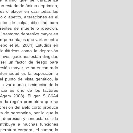
de ánimo que se caracteriza
un estado de ánimo deprimido,
és o placer en casi todas las
 o apetito, alteraciones en el
ntos de culpa, dificultad para
rentes de muerte o ideación,
el trastorno depresivo mayor en
n porcentajes que varían entre
epo et al., 2004) Estudios en
quiátricas como la depresión
nvestigaciones están dirigidas
ser un factor de riesgo para
resión mayor se ha encontrado
nfermedad es la exposición a
l punto de vista genético, la
llevar a una disminución de la
encia es uno de los factores
 y Agam 2008). El gen SLC6A4
n la región promotora que se
presión del alelo corto produce
ra de serotonina, por lo que la
, depresión y conducta suicida
contribuye a muchas funciones
mperatura corporal, el humor, la