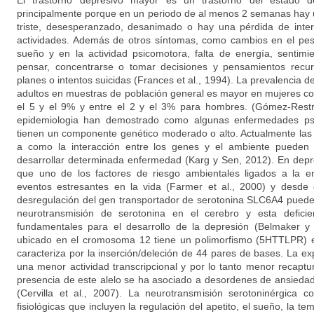
El trastorno depresivo mayor es un trastorno del estado 
principalmente porque en un periodo de al menos 2 semanas hay 
triste, desesperanzado, desanimado o hay una pérdida de inter
actividades. Además de otros síntomas, como cambios en el peso
sueño y en la actividad psicomotora, falta de energía, sentimie
pensar, concentrarse o tomar decisiones y pensamientos recur
planes o intentos suicidas (Frances et al., 1994). La prevalencia d
adultos en muestras de población general es mayor en mujeres co
el 5 y el 9% y entre el 2 y el 3% para hombres. (Gómez-Restr
epidemiologia han demostrado como algunas enfermedades psi
tienen un componente genético moderado o alto. Actualmente las i
a como la interacción entre los genes y el ambiente pueden 
desarrollar determinada enfermedad (Karg y Sen, 2012). En dep
que uno de los factores de riesgo ambientales ligados a la e
eventos estresantes en la vida (Farmer et al., 2000) y desde e
desregulación del gen transportador de serotonina SLC6A4 puede 
neurotransmisión de serotonina en el cerebro y esta defici
fundamentales para el desarrollo de la depresión (Belmaker
ubicado en el cromosoma 12 tiene un polimorfismo (5HTTLPR) e
caracteriza por la inserción/deleción de 44 pares de bases. La ex
una menor actividad transcripcional y por lo tanto menor recaptu
presencia de este alelo se ha asociado a desordenes de ansiedad
(Cervilla et al., 2007). La neurotransmisión serotoninérgica 
fisiológicas que incluyen la regulación del apetito, el sueño, la te