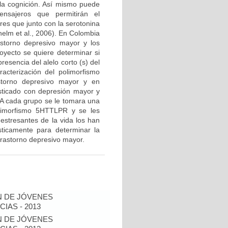
 la cognición. Así mismo puede
nsajeros que permitirán el
res que junto con la serotonina
helm et al., 2006). En Colombia
storno depresivo mayor y los
royecto se quiere determinar si
resencia del alelo corto (s) del
acterización del polimorfismo
torno depresivo mayor y en
sticado con depresión mayor y
. A cada grupo se le tomara una
olimorfismo 5HTTLPR y se les
estresantes de la vida los han
sticamente para determinar la
l trastorno depresivo mayor.
N DE JÓVENES
IAS - 2013
N DE JÓVENES