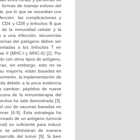
r formas de manejo exitoso del
le, por lo que se necesitan con
ección, las complicaciones y
T CD4 y CD8 y linfocitos B que
de la inmunidad celular y la
n a una infección, secuencias
oteínas del patógeno deben ser
ntadas a los linfocitos T en
se II (MHC-I y MHC-II) [2]. Por
do con otros tipos de antígeno,
unas, sin embargo, esto no se
 su mayoría, están basadas en
 momento, la implementación de
ada debido a la poca evidencia
e a cambiar; péptidos de nueve
cuna de la inmunoterapia del
tectiva ha sida demostrada [3].
del uso de vacunas basadas en
ncer [4-9]. Esta estrategia ha
erivado de un antígeno tumoral
l) es suficiente para inducir
as se administran de manera
arrollo del tumor [9]. Si bien