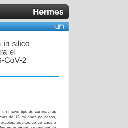
in silico
ra el
S-CoV-2
 un nuevo tipo de coronavirus
ás de 18 millones de casos,
erables: adultos de 65 años o
dad entre otras) y personas de