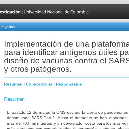
Proyectos
Implementación de una plataforma 
para identificar antígenos útiles pa
diseño de vacunas contra el SAR
y otros patógenos.
Resumen
|
Convocatoria
|
Responsable
Resumen
El pasado 12 de marzo la OMS declaró la alerta de pandemia por
denominado SARS-CoV-2. Hasta el momento se han reportado m
más de 700 mil muertes y un devastador costo para los más vuln
más, personas con comorbilidades (hipertensión, diabetes, obesi