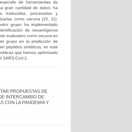
desarrollo de herramientas de
na gran cantidad de datos, ha
do traducidas, procesadas y
izarlas como vacuna [10, 11].
uestro grupo ha implementado
dentificación de neoantígenos
endo evaluados como vacuna en
del grupo en la predicción de
n péptidos sintéticos, en este
rmáticas que hemos optimizado
 el SARS-CoV-2.
ENTAR PROPUESTAS DE
 DE INTERCAMBIO DE
S CON LA PANDEMIA Y