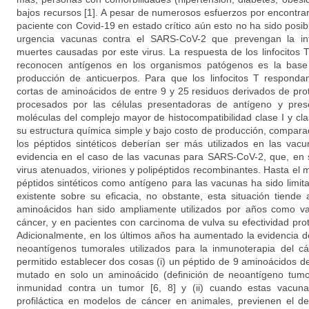
bajos recursos [1]. A pesar de numerosos esfuerzos por encontra
paciente con Covid-19 en estado crítico aún esto no ha sido posib
urgencia vacunas contra el SARS-CoV-2 que prevengan la inf
muertes causadas por este virus. La respuesta de los linfocitos 
reconocen antígenos en los organismos patógenos es la base 
producción de anticuerpos. Para que los linfocitos T responda
cortas de aminoácidos de entre 9 y 25 residuos derivados de pr
procesados por las células presentadoras de antígeno y prese
moléculas del complejo mayor de histocompatibilidad clase I y cla
su estructura química simple y bajo costo de producción, compara
los péptidos sintéticos deberían ser más utilizados en las vac
evidencia en el caso de las vacunas para SARS-CoV-2, que, en
virus atenuados, viriones y polipéptidos recombinantes. Hasta el
péptidos sintéticos como antígeno para las vacunas ha sido limit
existente sobre su eficacia, no obstante, esta situación tiend
aminoácidos han sido ampliamente utilizados por años como va
cáncer, y en pacientes con carcinoma de vulva su efectividad pro
Adicionalmente, en los últimos años ha aumentado la evidencia 
neoantígenos tumorales utilizados para la inmunoterapia del cá
permitido establecer dos cosas (i) un péptido de 9 aminoácidos d
mutado en solo un aminoácido (definición de neoantígeno tumora
inmunidad contra un tumor [6, 8] y (ii) cuando estas vacun
profiláctica en modelos de cáncer en animales, previenen el des