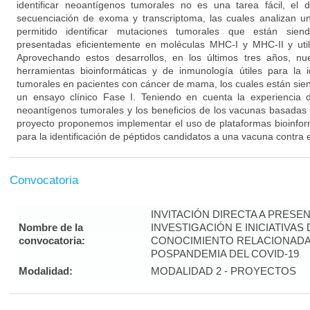
identificar neoantígenos tumorales no es una tarea fácil, el 
secuenciación de exoma y transcriptoma, las cuales analizan u
permitido identificar mutaciones tumorales que están sien
presentadas eficientemente en moléculas MHC-I y MHC-II y util
Aprovechando estos desarrollos, en los últimos tres años, n
herramientas bioinformáticas y de inmunología útiles para la i
tumorales en pacientes con cáncer de mama, los cuales están si
un ensayo clínico Fase I. Teniendo en cuenta la experiencia 
neoantígenos tumorales y los beneficios de los vacunas basadas e
proyecto proponemos implementar el uso de plataformas bioinfo
para la identificación de péptidos candidatos a una vacuna contra
Convocatoria
INVITACIÓN DIRECTA A PRES
Nombre de la
INVESTIGACIÓN E INICIATIVAS
convocatoria:
CONOCIMIENTO RELACIONADA
POSPANDEMIA DEL COVID-19
Modalidad:
MODALIDAD 2 - PROYECTOS