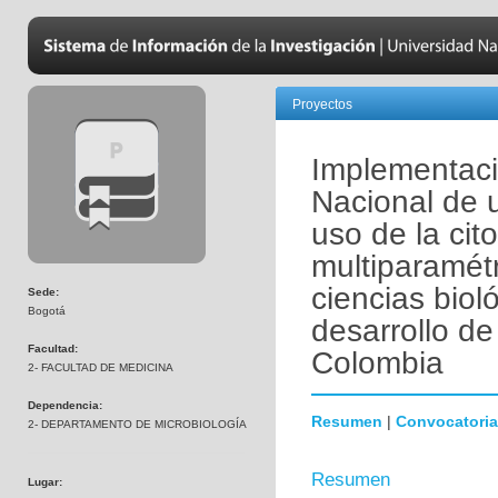
Proyectos
Implementaci
Nacional de 
uso de la cito
multiparamétr
ciencias biol
Sede:
Bogotá
desarrollo de
Facultad:
Colombia
2- FACULTAD DE MEDICINA
Dependencia:
Resumen
|
Convocatoria
2- DEPARTAMENTO DE MICROBIOLOGÍA
Resumen
Lugar: