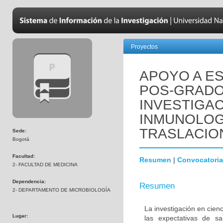
Proyectos
APOYO A ES
POS-GRADO
INVESTIGAC
INMUNOLOGÍ
TRASLACIO
Sede:
Bogotá
Facultad:
Resumen
|
Convocatoria
2- FACULTAD DE MEDICINA
Dependencia:
Resumen
2- DEPARTAMENTO DE MICROBIOLOGÍA
La investigación en cienc
Lugar:
las expectativas de s