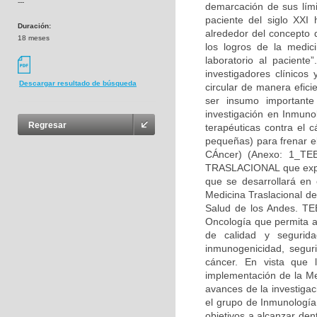
---
demarcación de sus lími
paciente del siglo XXI 
Duración:
alrededor del concepto d
18 meses
los logros de la medic
laboratorio al paciente
investigadores clínicos
Descargar resultado de búsqueda
circular de manera efic
ser insumo importante
investigación en Inmuno
Regresar
terapéuticas contra el 
pequeñas) para frenar el
CÁncer) (Anexo: 1_T
TRASLACIONAL que explo
que se desarrollará en
Medicina Traslacional d
Salud de los Andes. TE
Oncología que permita ad
de calidad y segurid
inmunogenicidad, seguri
cáncer. En vista que 
implementación de la Me
avances de la investigac
el grupo de Inmunología
objetivos a alcanzar den