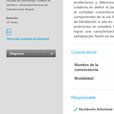
Facultad de Odontología, Instituto de
proliferación y diferen
Genética - Universidad Nacional de
colabora en definir el p
Colombia-Sede Bogotá
al complejo craneofaci
componentes de la vía N
Duración:
de hibridación in situ e
12 meses
embriones en estadios 
lograr una caracteriza
señalización Notch en es
Descargar resultado de búsqueda
Convocatoria
Regresar
Nombre de la
convocatoria:
Modalidad:
Responsable
Humberto Arboleda