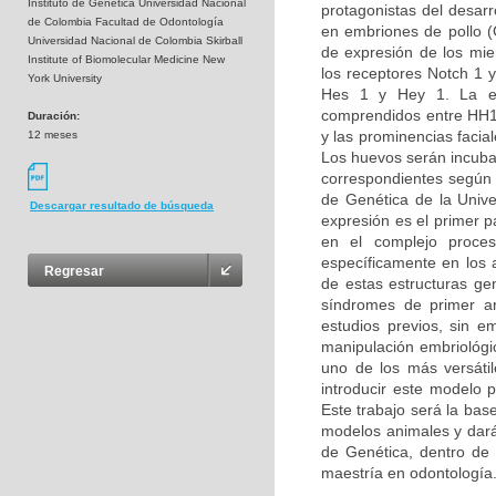
Instituto de Genética Universidad Nacional
protagonistas del desarro
de Colombia Facultad de Odontología
en embriones de pollo (G
Universidad Nacional de Colombia Skirball
de expresión de los miem
Institute of Biomolecular Medicine New
los receptores Notch 1 y
York University
Hes 1 y Hey 1. La ex
comprendidos entre HH14
Duración:
y las prominencias facia
12 meses
Los huevos serán incuba
correspondientes según l
de Genética de la Unive
Descargar resultado de búsqueda
expresión es el primer 
en el complejo proces
específicamente en los 
Regresar
de estas estructuras ge
síndromes de primer ar
estudios previos, sin e
manipulación embriológic
uno de los más versáti
introducir este modelo 
Este trabajo será la bas
modelos animales y dará 
de Genética, dentro de l
maestría en odontología