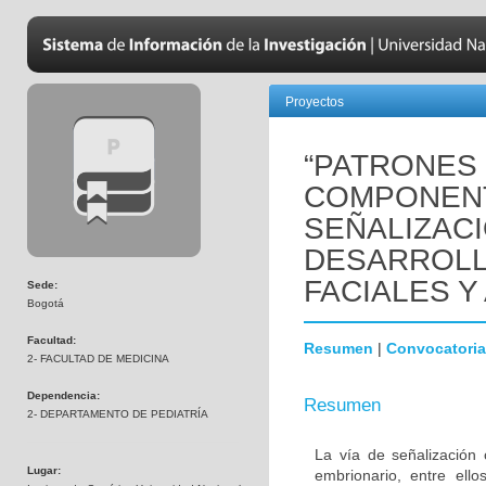
Proyectos
“PATRONES
COMPONENT
SEÑALIZAC
DESARROLL
FACIALES Y
Sede:
Bogotá
Facultad:
Resumen
|
Convocatoria
2- FACULTAD DE MEDICINA
Dependencia:
Resumen
2- DEPARTAMENTO DE PEDIATRÍA
La vía de señalización 
Lugar:
embrionario, entre ello