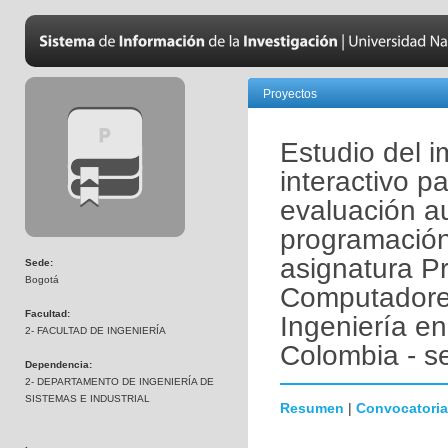
Proyectos
Estudio del 
interactivo p
evaluación a
programación
asignatura P
Sede:
Bogotá
Computadores
Facultad:
Ingeniería en
2- FACULTAD DE INGENIERÍA
Colombia - s
Dependencia:
2- DEPARTAMENTO DE INGENIERÍA DE
SISTEMAS E INDUSTRIAL
Resumen
|
Convocatoria