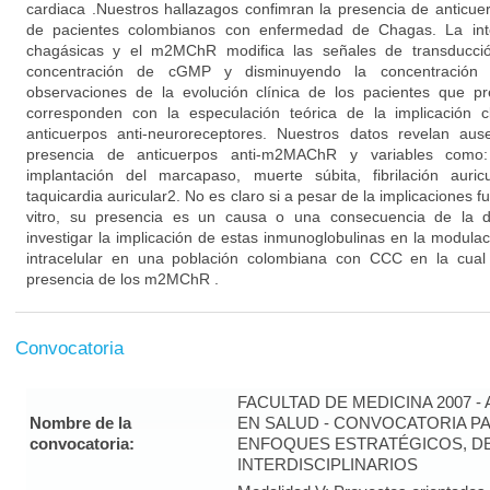
cardiaca .Nuestros hallazagos confimran la presencia de antic
de pacientes colombianos con enfermedad de Chagas. La inte
chagásicas y el m2MChR modifica las señales de transducció
concentración de cGMP y disminuyendo la concentración
observaciones de la evolución clínica de los pacientes que p
corresponden con la especulación teórica de la implicación cl
anticuerpos anti-neuroreceptores. Nuestros datos revelan aus
presencia de anticuerpos anti-m2MAChR y variables como: 
implantación del marcapaso, muerte súbita, fibrilación auricu
taquicardia auricular2. No es claro si a pesar de la implicaciones f
vitro, su presencia es un causa o una consecuencia de la di
investigar la implicación de estas inmunoglobulinas en la modula
intracelular en una población colombiana con CCC en la cual
presencia de los m2MChR .
Convocatoria
FACULTAD DE MEDICINA 2007 -
Nombre de la
EN SALUD - CONVOCATORIA PA
convocatoria:
ENFOQUES ESTRATÉGICOS, DE
INTERDISCIPLINARIOS