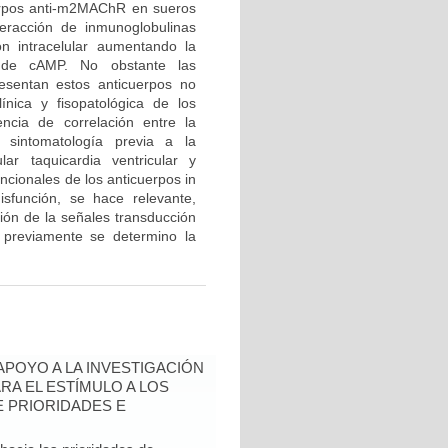
uerpos anti-m2MAChR en sueros
racción de inmunoglobulinas
n intracelular aumentando la
 de cAMP. No obstante las
resentan estos anticuerpos no
ínica y fisopatológica de los
encia de correlación entre la
sintomatología previa a la
lar taquicardia ventricular y
uncionales de los anticuerpos in
sfunción, se hace relevante,
ción de la señales transducción
 previamente se determino la
 APOYO A LA INVESTIGACIÓN
RA EL ESTÍMULO A LOS
 PRIORIDADES E