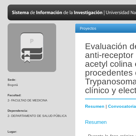
Proyectos
Evaluación d
anti-receptor
acetyl colin
procedentes 
Trypanosoma c
Sede:
Bogotá
clínico y elec
Facultad:
2- FACULTAD DE MEDICINA
Resumen
|
Convocatoria
Dependencia:
2- DEPARTAMENTO DE SALUD PÚBLICA
Resumen
Lugar: