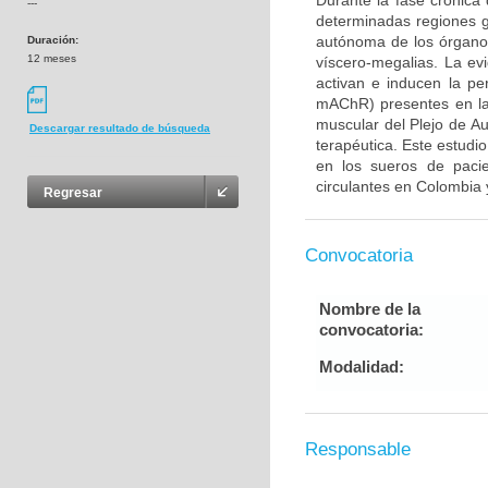
Durante la fase crónic
---
determinadas regiones g
autónoma de los órganos
Duración:
12 meses
víscero-megalias. La ev
activan e inducen la pe
mAChR) presentes en la 
muscular del Plejo de Au
Descargar resultado de búsqueda
terapéutica. Este estudi
en los sueros de paci
circulantes en Colombia 
Regresar
Convocatoria
Nombre de la
convocatoria:
Modalidad:
Responsable