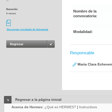
---
Duración:
Nombre de la
6 meses
convocatoria:
Descargar resultado de búsqueda
Modalidad:
Regresar
Responsable
Maria Clara Echever
Regresar a la página inicial
Acerca de Hermes:
¿Qué es HERMES?
|
Instructivos