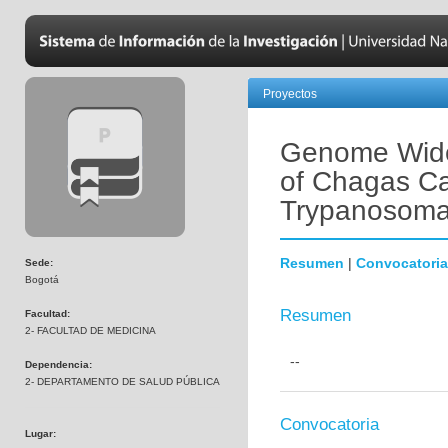
Proyectos
Genome Wide
of Chagas Ca
Trypanosoma 
Resumen
|
Convocatoria
Sede:
Bogotá
Resumen
Facultad:
2- FACULTAD DE MEDICINA
--
Dependencia:
2- DEPARTAMENTO DE SALUD PÚBLICA
Convocatoria
Lugar: