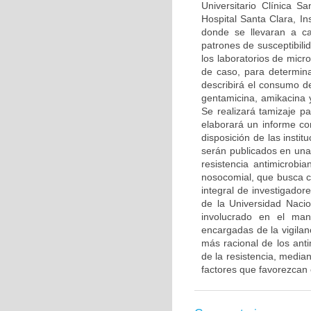
Universitario Clínica Sa
Hospital Santa Clara, I
donde se llevaran a ca
patrones de susceptibili
los laboratorios de micro
de caso, para determinar
describirá el consumo d
gentamicina, amikacina y
Se realizará tamizaje p
elaborará un informe con
disposición de las instit
serán publicados en una
resistencia antimicrobi
nosocomial, que busca co
integral de investigado
de la Universidad Naci
involucrado en el man
encargadas de la vigilanc
más racional de los ant
de la resistencia, media
factores que favorezcan 