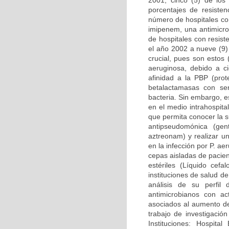
2001, cinco (5) de los
porcentajes de resiste
número de hospitales co
imipenem, una antimicro
de hospitales con resis
el año 2002 a nueve (9)
crucial, pues son estos
aeruginosa, debido a ci
afinidad a la PBP (prot
betalactamasas con se
bacteria. Sin embargo, 
en el medio intrahospital
que permita conocer la s
antipseudomónica (gent
aztreonam) y realizar un
en la infección por P. a
cepas aisladas de pacien
estériles (Líquido cefal
instituciones de salud 
análisis de su perfil
antimicrobianos con ac
asociados al aumento de
trabajo de investigació
Instituciones: Hospital