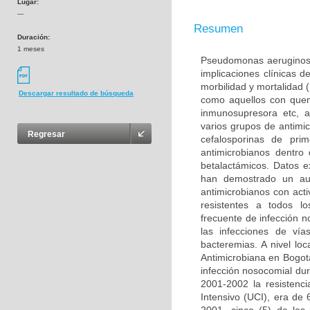
Lugar:
---
Resumen
Duración:
1 meses
Pseudomonas aeruginosa 
implicaciones clínicas 
morbilidad y mortalidad 
Descargar resultado de búsqueda
como aquellos con quem
inmunosupresora etc, a
varios grupos de antimic
Regresar
cefalosporinas de pr
antimicrobianos dentro
betalactámicos. Datos e
han demostrado un au
antimicrobianos con act
resistentes a todos l
frecuente de infección 
las infecciones de vía
bacteremias. A nivel lo
Antimicrobiana en Bogot
infección nosocomial du
2001-2002 la resistenc
Intensivo (UCI), era d