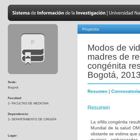
Proyectos
Modos de vida
madres de rec
congénita re
Bogotá, 201
Sede:
Bogotá
Resumen
|
Convocatoria
Facultad:
2- FACULTAD DE MEDICINA
Resumen
Dependencia:
2- DEPARTAMENTO DE CIRUGÍA
La sífilis congénita res
Mundial de la salud OMS
obstante se estima que a
Lugar:
mujeres embarazadas