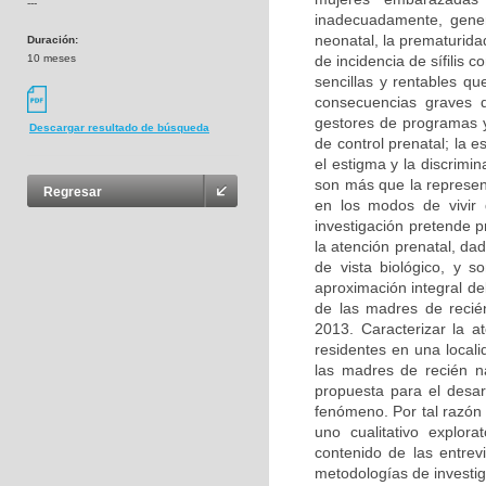
---
inadecuadamente, gener
neonatal, la prematuridad
Duración:
10 meses
de incidencia de sífilis 
sencillas y rentables qu
consecuencias graves de
gestores de programas y
Descargar resultado de búsqueda
de control prenatal; la 
el estigma y la discrimi
son más que la represen
Regresar
en los modos de vivir 
investigación pretende p
la atención prenatal, da
de vista biológico, y 
aproximación integral d
de las madres de recién
2013. Caracterizar la a
residentes en una locali
las madres de recién n
propuesta para el desarr
fenómeno. Por tal razón 
uno cualitativo explor
contenido de las entrev
metodologías de investig