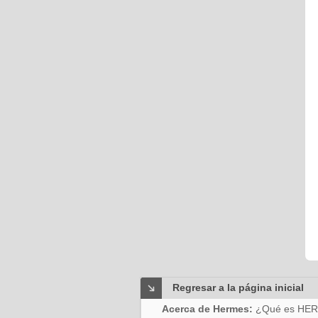
Regresar a la página inicial
Acerca de Hermes:
¿Qué es HE