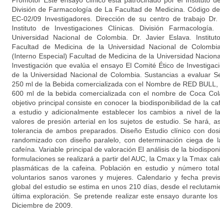
Promotor Este ensayo clínico está patrocinado por el Instituto d
División de Farmacología de La Facultad de Medicina. Código 
EC-02/09 Investigadores. Dirección de su centro de trabajo D
Instituto de Investigaciones Clínicas. División Farmacología
Universidad Nacional de Colombia. Dr. Javier Eslava. Instituto
Facultad de Medicina de la Universidad Nacional de Colombi
(Interno Especial) Facultad de Medicina de la Universidad Nacion
Investigación que evalúa el ensayo El Comité Ético de Investigac
de la Universidad Nacional de Colombia. Sustancias a evaluar S
250 ml de la Bebida comercializada con el Nombre de RED BULL, 
600 ml de la bebida comercializada con el nombre de Coca Cola 
objetivo principal consiste en conocer la biodisponibilidad de la c
a estudio y adicionalmente establecer los cambios a nivel de l
valores de presión arterial en los sujetos de estudio. Se hará, 
tolerancia de ambos preparados. Diseño Estudio clínico con dosis
randomizado con diseño paralelo, con determinación ciega de l
cafeína. Variable principal de valoración El análisis de la biodispo
formulaciones se realizará a partir del AUC, la Cmax y la Tmax ca
plasmáticas de la cafeina. Población en estudio y número total
voluntarios sanos varones y mujeres. Calendario y fecha previs
global del estudio se estima en unos 210 días, desde el reclutamie
última exploración. Se pretende realizar este ensayo durante l
Diciembre de 2009.