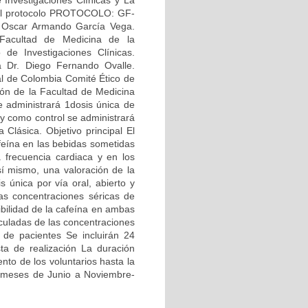
e Investigaciones Clínicas y La
del protocolo PROTOCOLO: GF-
r. Oscar Armando García Vega.
. Facultad de Medicina de la
 de Investigaciones Clínicas.
a Dr. Diego Fernando Ovalle.
al de Colombia Comité Ético de
ión de la Facultad de Medicina
e administrará 1dosis única de
y como control se administrará
Clásica. Objetivo principal El
afeína en las bebidas sometidas
a frecuencia cardiaca y en los
así mismo, una valoración de la
 única por vía oral, abierto y
as concentraciones séricas de
nibilidad de la cafeína en ambas
lculadas de las concentraciones
 de pacientes Se incluirán 24
ta de realización La duración
nto de los voluntarios hasta la
os meses de Junio a Noviembre-