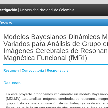
Proyectos
Modelos Bayesianos Dinámicos Ma
Variados para Análisis de Grupo e
Imágenes Cerebrales de Resonan
Magnética Funcional (fMRI)
Resumen
|
Convocatoria
|
Responsable
Resumen
En este proyecto proponemos implementar un modelo Bayesiano d
(MDLMV) para analizar imágenes cerebrales de resonancia magnéti
grupo. Esta es una continuación de un trabajo ya realizado el 
fi nal de revisión en una revista de alto impacto en el área de est