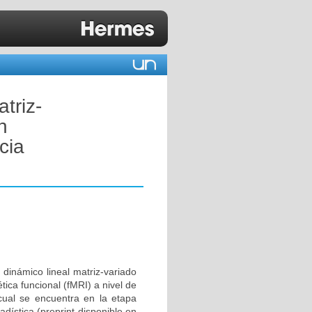
triz-
n
cia
inámico lineal matriz-variado
ca funcional (fMRI) a nivel de
cual se encuentra en la etapa
adística (preprint disponible en