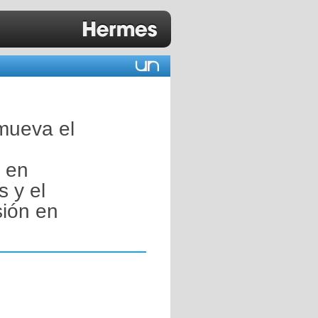
mueva el
n en
s y el
sión en