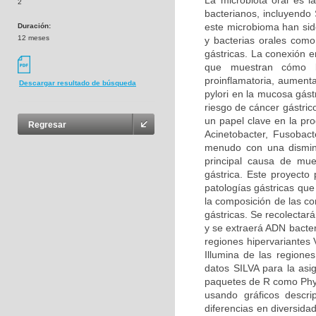
La microbiota oral es
2
bacterianos, incluyendo
este microbioma han sid
Duración:
12 meses
y bacterias orales com
gástricas. La conexión e
que muestran cómo l
proinflamatoria, aumenta
Descargar resultado de búsqueda
pylori en la mucosa gást
riesgo de cáncer gástric
un papel clave en la pro
Regresar
Acinetobacter, Fusobact
menudo con una disminu
principal causa de mue
gástrica. Este proyecto 
patologías gástricas que
la composición de las co
gástricas. Se recolectar
y se extraerá ADN bacter
regiones hipervariantes
Illumina de las regione
datos SILVA para la asig
paquetes de R como Phyl
usando gráficos descri
diferencias en diversida