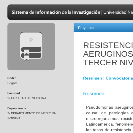
Proyectos
RESISTENC
AERUGINOS
TERCER NI
Resumen
|
Convocatoria
Sede:
Bogotá
Resumen
Facultad:
2- FACULTAD DE MEDICINA
Pseudomonas aeruginos
Dependencia:
causal de patologías 
2- DEPARTAMENTO DE MEDICINA
microorganismos resist
INTERNA
Latinoamérica, fenómen
las tasas de resistencia