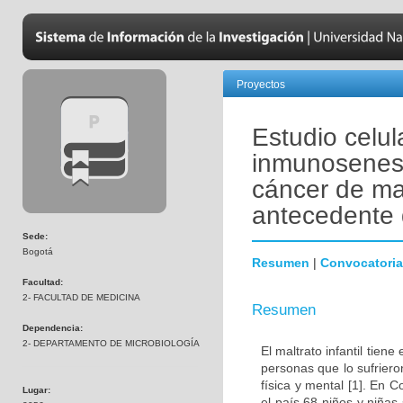
Proyectos
Estudio celul
inmunosenesc
cáncer de ma
antecedente d
Sede:
Bogotá
Resumen
|
Convocatoria
Facultad:
2- FACULTAD DE MEDICINA
Resumen
Dependencia:
2- DEPARTAMENTO DE MICROBIOLOGÍA
El maltrato infantil tien
personas que lo sufrier
física y mental [1]. En
Lugar:
el país 68 niños y niñas