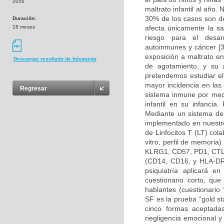
2056
maltrato infantil al año
30% de los casos son de
Duración:
18 meses
afecta únicamente la sal
riesgo para el desar
autoinmunes y cáncer [3
exposición a maltrato e
Descargar resultado de búsqueda
de agotamiento, y su 
pretendemos estudiar e
mayor incidencia en las
Regresar
sistema inmune por medi
infantil en su infancia.
Mediante un sistema de 
implementado en nuestro
de Linfocitos T (LT) col
vitro, perfil de memori
KLRG1, CD57, PD1, CTLA
(CD14, CD16, y HLA-DR), 
psiquiatría aplicará e
cuestionario corto, qu
hablantes (cuestionario
SF es la prueba “gold st
cinco formas aceptadas
negligencia emocional y 